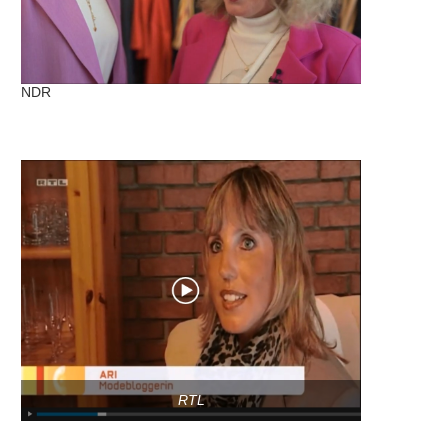
NDR
RTL