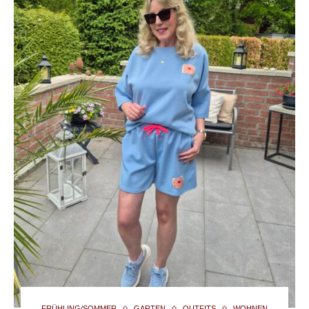
FRÜHLING/SOMMER
GARTEN
OUTFITS
WOHNEN