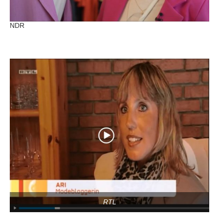
NDR
RTL