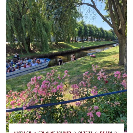
AUSFLÜGE
FRÜHLING/SOMMER
OUTFITS
REISEN