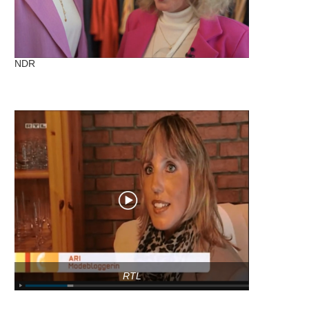
NDR
RTL