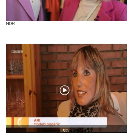
NDR
RTL