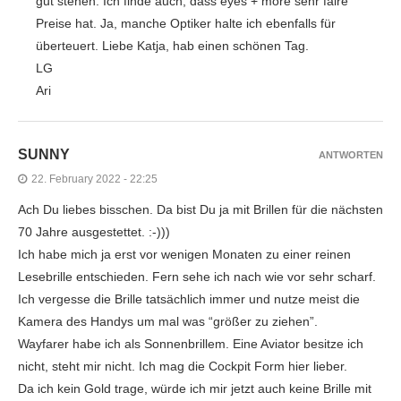
gut stehen. Ich finde auch, dass eyes + more sehr faire
Preise hat. Ja, manche Optiker halte ich ebenfalls für
überteuert. Liebe Katja, hab einen schönen Tag.
LG
Ari
SUNNY
ANTWORTEN
22. February 2022 - 22:25
Ach Du liebes bisschen. Da bist Du ja mit Brillen für die nächsten
70 Jahre ausgestettet. :-)))
Ich habe mich ja erst vor wenigen Monaten zu einer reinen
Lesebrille entschieden. Fern sehe ich nach wie vor sehr scharf.
Ich vergesse die Brille tatsächlich immer und nutze meist die
Kamera des Handys um mal was “größer zu ziehen”.
Wayfarer habe ich als Sonnenbrillem. Eine Aviator besitze ich
nicht, steht mir nicht. Ich mag die Cockpit Form hier lieber.
Da ich kein Gold trage, würde ich mir jetzt auch keine Brille mit