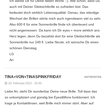
Ich danke Dir für Deine lieben Worte :-). Wie schön, dass Du
auch mit Deiner Gleitsichtbrille so zufrieden bist. Das
bedeutet doch wirklich Lebensqualität. Genau, das ständige
Wechsel der Brillen störte mich auch irgendwann viel zu sehr.
Also 600 € für eine Sonnenbrille finde ich überteuert und
nicht angemessen. Da kann ich Dir eyes + more wirklich ans
Herz legen, denn Du bezahlst dort für eine Gleitsichtbrille als
Sonnenbrille nur 249 €. Liebe Nicole, ich wünsche Dir einen
schönen Dienstag.
LG
Ari
TINA+VON+TINASPINKFRIDAY
ANTWORTEN
20. February 2022 - 20:30
Liebe Ari, steht Dir wunderbar Deine neue Brille. Toll dass das
so unkompliziert und günstig bei Eyes&More funktioniert. Ich
trage ja Kontaktlinsen, weil Brille mich immer stört. Aber auf