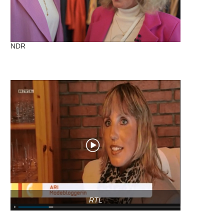
NDR
RTL