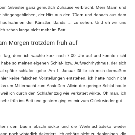
aben Silvester ganz gemütlich Zuhause verbracht. Mein Mann und
er hängengeblieben, der Hits aus den 70ern und danach aus dem
rnsehaufnahmen der Künstler, Bands … zu sehen. Und eh wir uns
ich schon lange nicht mehr im Bett.
 am Morgen trotzdem früh auf
 Tag, denn ich wachte kurz nach 7.00 Uhr auf und konnte nicht
Ich habe so meinen eigenen Schlaf- bzw. Aufwachrhythmus, der sich
h mal später schlafen gehe. Am 1. Januar fühlte ich mich dermaßen
t hier keine falschen Vorstellungen entstehen, ich hatte noch nicht
glas um Mitternacht zum Anstoßen. Allein der geringe Schlaf haute
weil ich durch den Schlafentzug wie verkatert wirkte. Oh man, ich
sehr früh ins Bett und gestern ging es mir zum Glück wieder gut.
gestern den Baum abschmückte und die Weihnachtsdeko wieder
n noch winterlich dekoriert. Ich gehöre nicht zu denjenigen, die