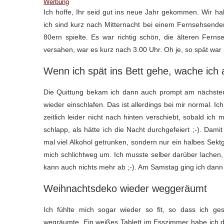
Werbung
Ich hoffe, Ihr seid gut ins neue Jahr gekommen. Wir h
ich sind kurz nach Mitternacht bei einem Fernsehsend
80ern spielte. Es war richtig schön, die älteren Fe
versahen, war es kurz nach 3.00 Uhr. Oh je, so spät war 
Wenn ich spät ins Bett gehe, wache ich
Die Quittung bekam ich dann auch prompt am nächsten
wieder einschlafen. Das ist allerdings bei mir normal. 
zeitlich leider nicht nach hinten verschiebt, sobald ic
schlapp, als hätte ich die Nacht durchgefeiert ;-). Dami
mal viel Alkohol getrunken, sondern nur ein halbes Sekt
mich schlichtweg um. Ich musste selber darüber lachen, 
kann auch nichts mehr ab ;-). Am Samstag ging ich dann 
Weihnachtsdeko wieder weggeräumt
Ich fühlte mich sogar wieder so fit, so dass ich 
wegräumte. Ein weißes Tablett im Esszimmer habe ich dan