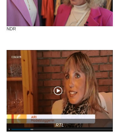
NDR
RTL