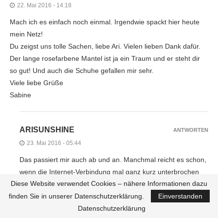
22. Mai 2016 - 14:18
Mach ich es einfach noch einmal. Irgendwie spackt hier heute
mein Netz!
Du zeigst uns tolle Sachen, liebe Ari. Vielen lieben Dank dafür.
Der lange rosefarbene Mantel ist ja ein Traum und er steht dir
so gut! Und auch die Schuhe gefallen mir sehr.
Viele liebe Grüße
Sabine
ARISUNSHINE
ANTWORTEN
23. Mai 2016 - 05:44
Das passiert mir auch ab und an. Manchmal reicht es schon,
wenn die Internet-Verbindung mal ganz kurz unterbrochen
Diese Website verwendet Cookies – nähere Informationen dazu
wurde. Dann kann der Kommentar schon mal verschwinden.
Aber Dein zweiter Versuch hat ja zum Glück geklappt :-).
finden Sie in unserer Datenschutzerklärung.
Einverstanden
Der Mantel ist wirklich mein absoluter Favorit.
Datenschutzerklärung