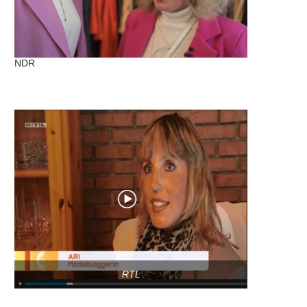
NDR
RTL