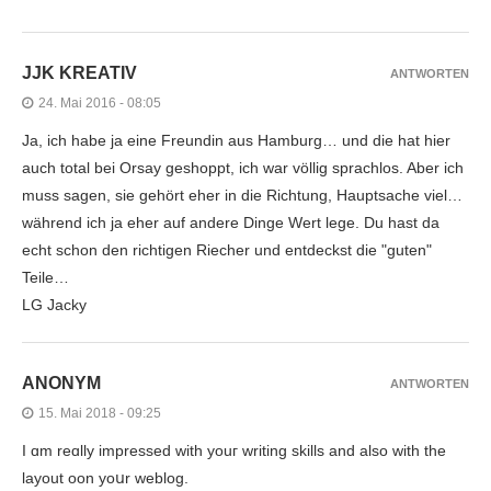
JJK KREATIV
ANTWORTEN
24. Mai 2016 - 08:05
Ja, ich habe ja eine Freundin aus Hamburg… und die hat hier
auch total bei Orsay geshoppt, ich war völlig sprachlos. Aber ich
muss sagen, sie gehört eher in die Richtung, Hauptsache viel…
während ich ja eher auf andere Dinge Wert lege. Du hast da
echt schon den richtigen Riecher und entdeckst die "guten"
Teile…
LG Jacky
ANONYM
ANTWORTEN
15. Mai 2018 - 09:25
I ɑm reɑlly impressed witһ youг writing skills and also with tһe
layout oon yoսr weblog.