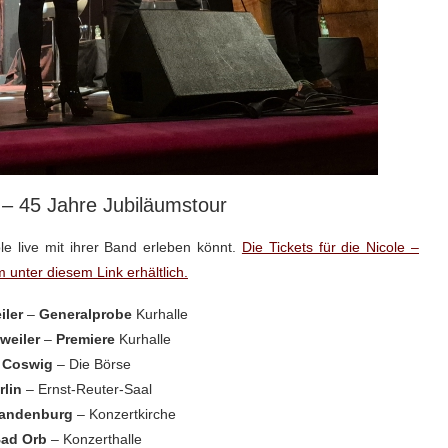
– 45 Jahre Jubiläumstour
le live mit ihrer Band erleben könnt.
Die Tickets für die Nicole –
 unter diesem Link erhältlich.
iler
–
Generalprobe
Kurhalle
weiler
–
Premiere
Kurhalle
6 Coswig
– Die Börse
rlin
– Ernst-Reuter-Saal
randenburg
– Konzertkirche
Bad Orb
– Konzerthalle