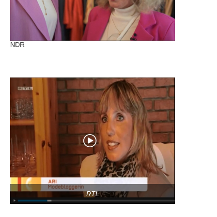
NDR
RTL