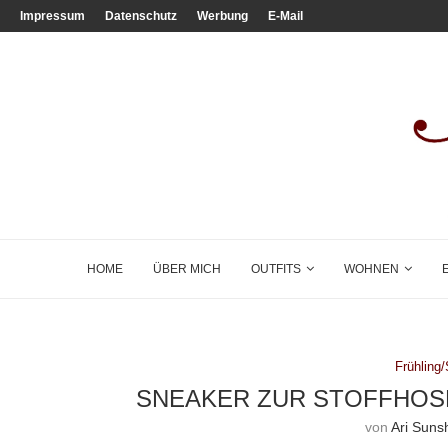
Impressum
Datenschutz
Werbung
E-Mail
HOME
ÜBER MICH
OUTFITS
WOHNEN
Frühlin
SNEAKER ZUR STOFFHOS
von
Ari Suns