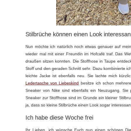
Stilbrüche können einen Look interessa
Nun möchte ich natürlich noch etwas genauer auf mein O
wieder mal mit einer Freundin im Hofcafé traf. Das We
draußen sitzen konnten. Die Stoffhose in Taupe entdeck
Stoff und den geraden Schnitt sehr. Dazu kombinierte i
leichte Jacke ist ebenfalls neu. Sie lachte mich kü
Ledertasche von Liebeskind
besitze ich schon mehrere 
Sneaker von Nike sind ebenfalls ein Neuzugang. Sie 
Sneaker zur Stoffhose sind im Grunde ein kleiner Stilbru
ja, dass so kleine Stilbrüche einen Look sogar interessa
Ich habe diese Woche frei
Ihr Lieben, ich wünsche Euch nun einen schönen Dien