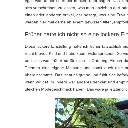
egal, was andere darüber denken oder sagen. Das kann
sich vorschreiben zu lassen, was man anziehen darf od
einen oder anderen Artikel, der besagt, was eine Frau 
werden hier mal gerne ab einem gewissen Alter „empfohl
Früher hatte ich nicht so eine lockere Ei
Diese lockere Einstellung hatte ich früher tatsächlich 
recht braves Kind und habe kaum widersprochen. So wurde
und alles war früher so für mich in Ordnung. Als ich d
Themen eine eigene Meinung und somit auch eine an
übereinstimmte. Das ist auch gut so und fühlt sich befr
wenn wir tief im Innern war anderes denken und empfind
gleichen Modegeschmack haben. Das wäre ja letztendlich