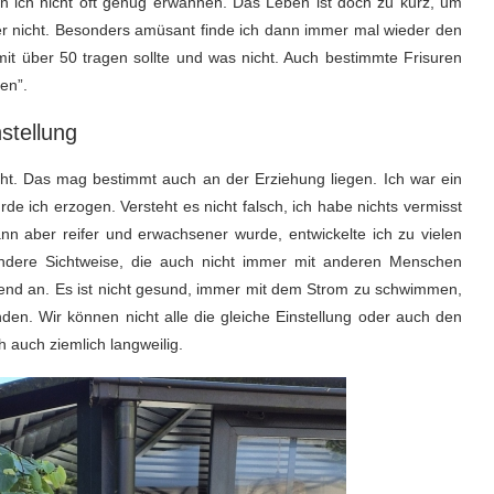
 ich nicht oft genug erwähnen. Das Leben ist doch zu kurz, um
er nicht. Besonders amüsant finde ich dann immer mal wieder den
mit über 50 tragen sollte und was nicht. Auch bestimmte Frisuren
en”.
nstellung
nicht. Das mag bestimmt auch an der Erziehung liegen. Ich war ein
 ich erzogen. Versteht es nicht falsch, ich habe nichts vermisst
ann aber reifer und erwachsener wurde, entwickelte ich zu vielen
dere Sichtweise, die auch nicht immer mit anderen Menschen
eiend an. Es ist nicht gesund, immer mit dem Strom zu schwimmen,
en. Wir können nicht alle die gleiche Einstellung oder auch den
 auch ziemlich langweilig.