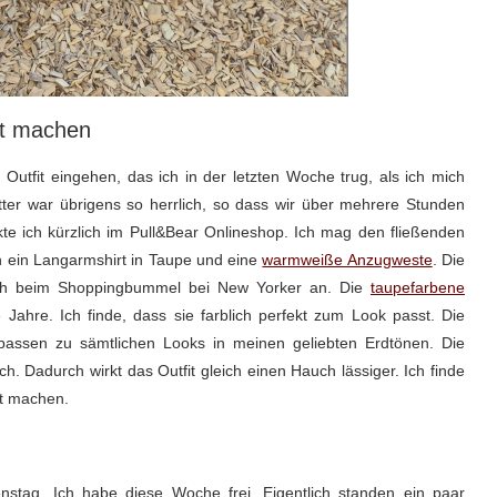
nt machen
utfit eingehen, das ich in der letzten Woche trug, als ich mich
tter war übrigens so herrlich, so dass wir über mehrere Stunden
te ich kürzlich im Pull&Bear Onlineshop. Ich mag den fließenden
ch ein Langarmshirt in Taupe und eine
warmweiße Anzugweste
. Die
rzlich beim Shoppingbummel bei New Yorker an. Die
taupefarbene
Jahre. Ich finde, dass sie farblich perfekt zum Look passt. Die
passen zu sämtlichen Looks in meinen geliebten Erdtönen. Die
ch. Dadurch wirkt das Outfit gleich einen Hauch lässiger. Ich finde
nt machen.
stag. Ich habe diese Woche frei. Eigentlich standen ein paar