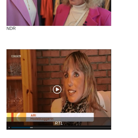
NDR
RTL