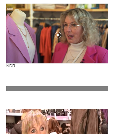
NDR
RTL