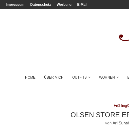
Impressum
Datenschutz
Werbung
E-Mail
HOME
ÜBER MICH
OUTFITS
WOHNEN
Frühlin
OLSEN STORE E
von
Ari Suns