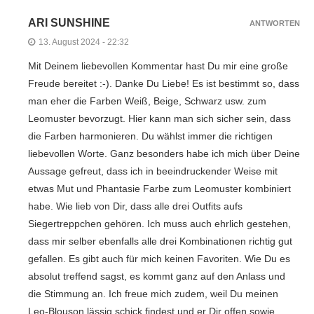
ARI SUNSHINE
ANTWORTEN
13. August 2024 - 22:32
Mit Deinem liebevollen Kommentar hast Du mir eine große
Freude bereitet :-). Danke Du Liebe! Es ist bestimmt so, dass
man eher die Farben Weiß, Beige, Schwarz usw. zum
Leomuster bevorzugt. Hier kann man sich sicher sein, dass
die Farben harmonieren. Du wählst immer die richtigen
liebevollen Worte. Ganz besonders habe ich mich über Deine
Aussage gefreut, dass ich in beeindruckender Weise mit
etwas Mut und Phantasie Farbe zum Leomuster kombiniert
habe. Wie lieb von Dir, dass alle drei Outfits aufs
Siegertreppchen gehören. Ich muss auch ehrlich gestehen,
dass mir selber ebenfalls alle drei Kombinationen richtig gut
gefallen. Es gibt auch für mich keinen Favoriten. Wie Du es
absolut treffend sagst, es kommt ganz auf den Anlass und
die Stimmung an. Ich freue mich zudem, weil Du meinen
Leo-Blouson lässig schick findest und er Dir offen sowie