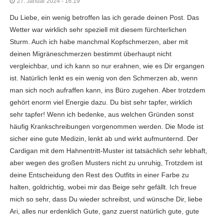
27. Januar 2024 - 16:19
Du Liebe, ein wenig betroffen las ich gerade deinen Post. Das
Wetter war wirklich sehr speziell mit diesem fürchterlichen
Sturm. Auch ich habe manchmal Kopfschmerzen, aber mit
deinen Migräneschmerzen bestimmt überhaupt nicht
vergleichbar, und ich kann so nur erahnen, wie es Dir ergangen
ist. Natürlich lenkt es ein wenig von den Schmerzen ab, wenn
man sich noch aufraffen kann, ins Büro zugehen. Aber trotzdem
gehört enorm viel Energie dazu. Du bist sehr tapfer, wirklich
sehr tapfer! Wenn ich bedenke, aus welchen Gründen sonst
häufig Krankschreibungen vorgenommen werden. Die Mode ist
sicher eine gute Medizin, lenkt ab und wirkt aufmunternd. Der
Cardigan mit dem Hahnentritt-Muster ist tatsächlich sehr lebhaft,
aber wegen des großen Musters nicht zu unruhig, Trotzdem ist
deine Entscheidung den Rest des Outfits in einer Farbe zu
halten, goldrichtig, wobei mir das Beige sehr gefällt. Ich freue
mich so sehr, dass Du wieder schreibst, und wünsche Dir, liebe
Ari, alles nur erdenklich Gute, ganz zuerst natürlich gute, gute