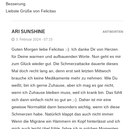
Besserung.
Liebste Grüße von Felicitas
ARI SUNSHINE
ANTWORTEN
3. Februar 2024 - 07:15
Guten Morgen liebe Felicitas :-). Ich danke Dir von Herzen
für Deine warmen und aufbauenden Worte. Nun geht es mir
zum Glück wieder gut. Die Schmerzattacke dauerte dieses
Mal doch recht lang an, denn erst seit letzten Mittwoch
brauche ich keine Medikamente mehr zu nehmen. Wie Du
weißt, bin ich gerne Zuhause, aber ich mag es gar nicht,
wenn ich Zuhause bleiben muss, weil ich krank bin. Das fühlt
sich dann einfach nicht so gut an ;-). Daher ist mir eine
gewisse Normalität dann besonders wichtig, wenn ich diese
Schmerzen habe. Natürlich klappt das auch nicht immer.
Wenn die Migräne ein Hämmern im Kopf hinterlässt und ich
mich auch leicht übel fühle, fahre ich in solchen Momenten