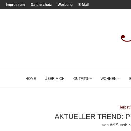
Impressum
Datenschutz
Werbung
E-Mail
HOME
ÜBER MICH
OUTFITS
WOHNEN
Herbst
AKTUELLER TREND: 
von
Ari Sunshi