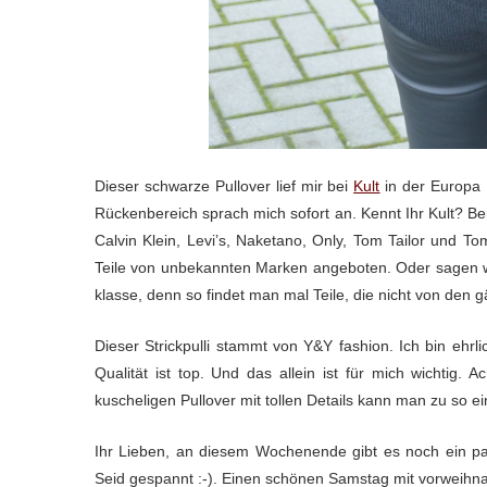
Dieser schwarze Pullover lief mir bei
Kult
in der Europa 
Rückenbereich sprach mich sofort an. Kennt Ihr Kult? Bei
Calvin Klein, Levi’s, Naketano, Only, Tom Tailor und T
Teile von unbekannten Marken angeboten. Oder sagen wir 
klasse, denn so findet man mal Teile, die nicht von de
Dieser Strickpulli stammt von Y&Y fashion. Ich bin ehrl
Qualität ist top. Und das allein ist für mich wichtig.
kuscheligen Pullover mit tollen Details kann man zu so ei
Ihr Lieben, an diesem Wochenende gibt es noch ein paa
Seid gespannt :-). Einen schönen Samstag mit vorweihn