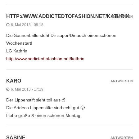
HTTP://WWW.ADDICTEDTOFASHION.NET/KATHRIN
ANTWORTEN
6. Mai 2013 - 09:18
Die Sonnenbrille steht Dir super!Dir auch einen schönen
Wochenstart!
LG Kathrin
http://www.addictedtofashion.net/kathrin
KARO
ANTWORTEN
6. Mai 2013 - 17:19
Der Lippenstift sieht toll aus :9
Die Artdeco Lippenstifte sind echt gut 🙂
Liebe grüße & einen schönen Montag
SABINE
ANTWORTEN