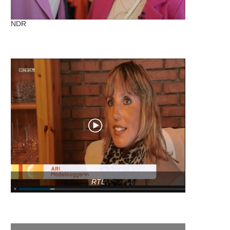
NDR
RTL
VOX