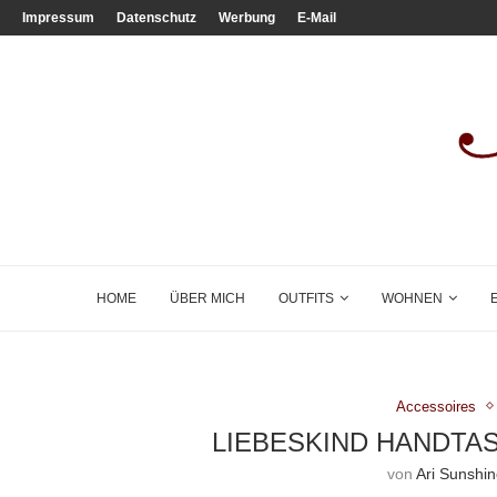
Impressum
Datenschutz
Werbung
E-Mail
HOME
ÜBER MICH
OUTFITS
WOHNEN
Accessoires
LIEBESKIND HANDTA
von
Ari Sunshi