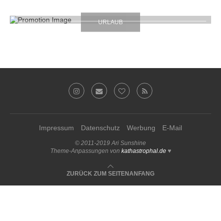
URLAUB
Impressum
Datenschutz
Werbung
E-Mail
© 2011-2019 Ari Sunshine
Theme-Anpassungen von
kathastrophal.de
♥
ZURÜCK ZUM SEITENANFANG