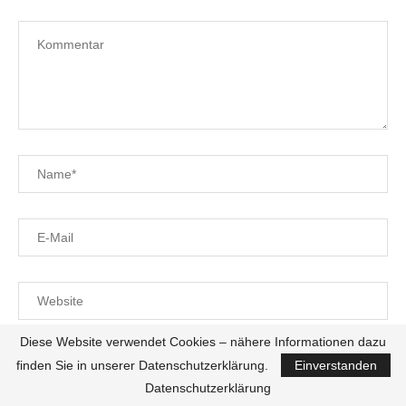
Diese Website verwendet Cookies – nähere Informationen dazu
Bitte meinen Namen, meine E-Mail-Adresse und meine
finden Sie in unserer Datenschutzerklärung.
Einverstanden
Website in diesem Browser für den nächsten Kommentar
Datenschutzerklärung
speichern.