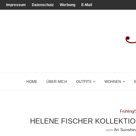
Impressum
Datenschutz
Werbung
E-Mail
HOME
ÜBER MICH
OUTFITS
WOHNEN
Frühlin
HELENE FISCHER KOLLEKTIO
von
Ari Sunshi