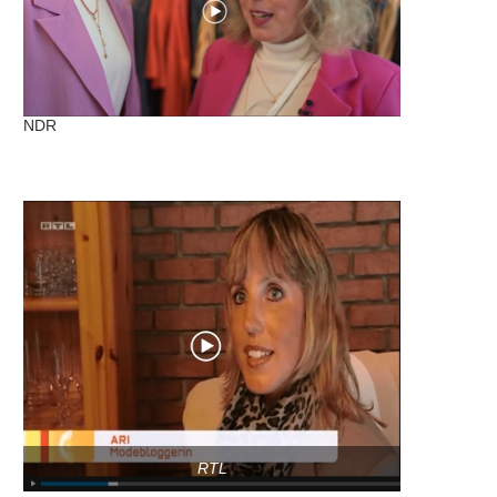
NDR
RTL