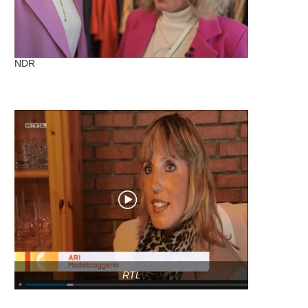
NDR
RTL