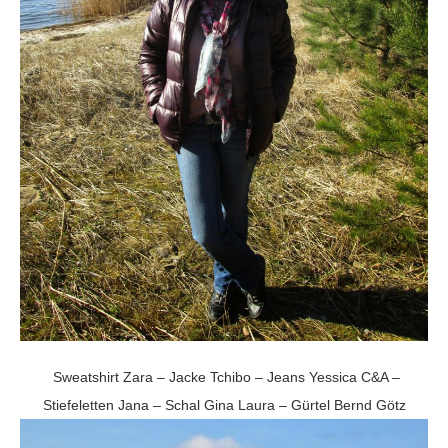
Sweatshirt Zara – Jacke Tchibo – Jeans Yessica C&A –
Stiefeletten Jana – Schal Gina Laura – Gürtel Bernd Götz