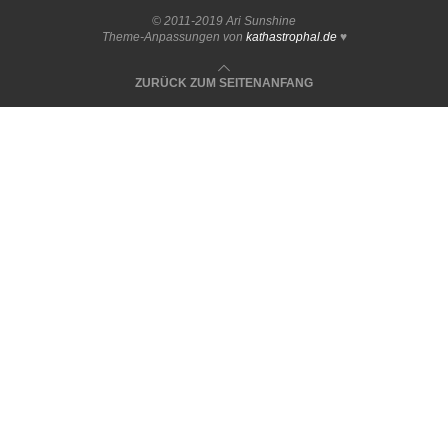
© 2011-2019 Ari Sunshine
Theme-Anpassungen von
kathastrophal.de
♥
ZURÜCK ZUM SEITENANFANG