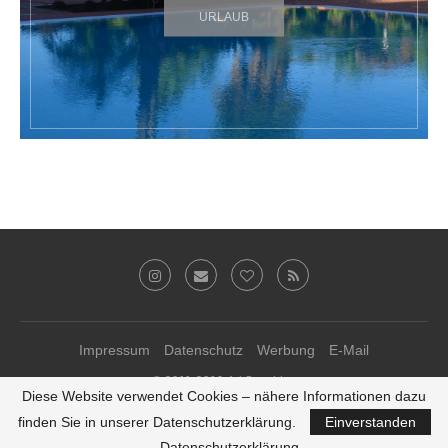
URLAUB
Impressum
Datenschutz
Werbung
E-Mail
© 2011-2019 Ari Sunshine
Diese Website verwendet Cookies – nähere Informationen dazu
Theme-Anpassungen von
kathastrophal.de
♥
finden Sie in unserer Datenschutzerklärung.
Einverstanden
ZURÜCK ZUM SEITENANFANG
Datenschutzerklärung