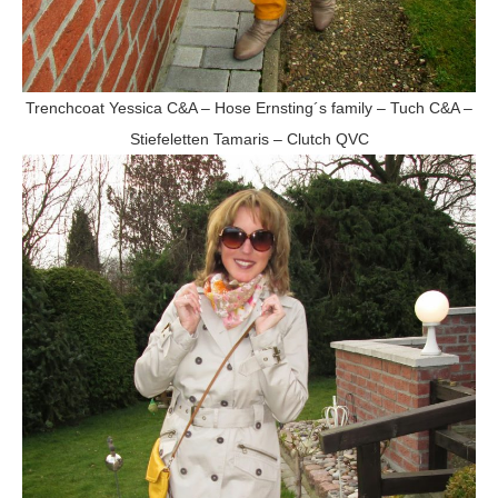
Trenchcoat Yessica C&A – Hose Ernsting´s family – Tuch C&A –
Stiefeletten Tamaris – Clutch QVC