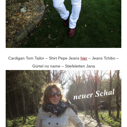
Cardigan Tom Tailor – Shirt Pepe Jeans
hier
– Jeans Tchibo –
Gürtel no name – Stiefeletten Jana