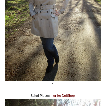
S
Schal Pieces
hier im DefShop