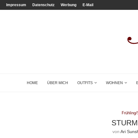
Impressum
Datenschutz
Werbung
E-Mail
HOME
ÜBER MICH
OUTFITS
WOHNEN
Frühlin
STURM
von
Ari Suns