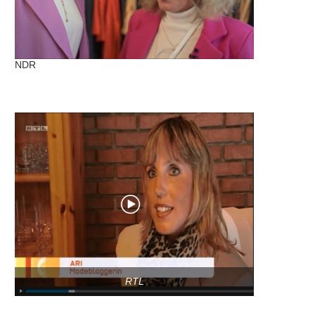
NDR
RTL