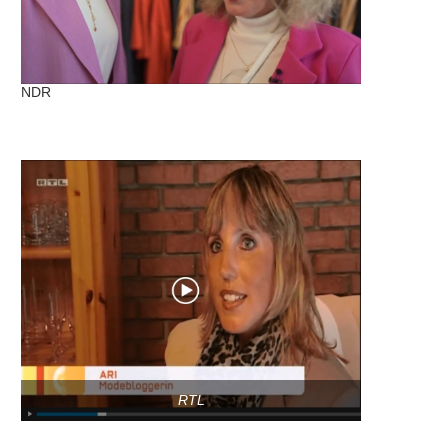
NDR
RTL