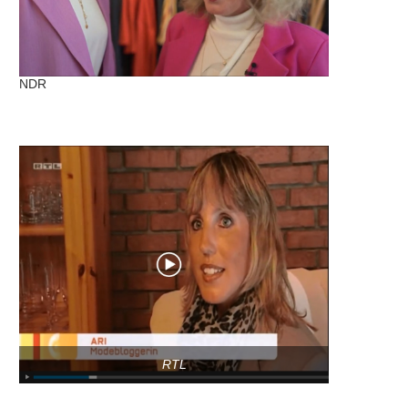
NDR
RTL