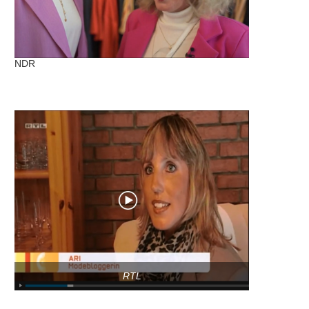
NDR
RTL