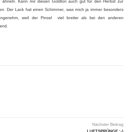
r ähneln. Kann mir diesen Goldton auch gut für den Herbst zur
len. Der Lack hat einen Schimmer, was mich ja immer besonders
genehm, weil der Pinsel viel breiter als bei den anderen
kend.
Nächster Beitrag
LUFTSPRÜNGE ;-)