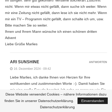
Im übrigen: sehr gut gekontert! Verstehe solcherart Zuschrift
nicht. Wenn mir etwas nicht gefällt, dann suche ich weiter. Wenn
mir eine Zeitung nicht gefällt, dann lese ich sie nicht mehr. Wenn
mir ein TV – Programm nicht gefällt, dann schalte ich um, usw.
Bitte machen Sie so weiter.
Ihnen und Ihrem Mann wünsche ich einen schönen dritten
Advent
Liebe Grüße Marlies
ARI SUNSHINE
ANTWORTEN
16. Dezember 2024 - 09:42
Liebe Marlies, ich danke Ihnen von Herzen für Ihre
wohltuenden und zustimmenden Worte :-). Damit haben Sie
mir eine große Freude bereitet. Ich sehe es genauso wie Sie.
Diese Website verwendet Cookies – nähere Informationen dazu
Wenn mir im Internet etwas nicht gefällt, dann schließe ich
finden Sie in unserer Datenschutzerklärung.
Einverstanden
die Seite ganz einfach wieder. Ich lese auch nur Zeitschriften
Datenschutzerklärung
bzw. Zeitungen, die mich interessieren und so handhabe ich