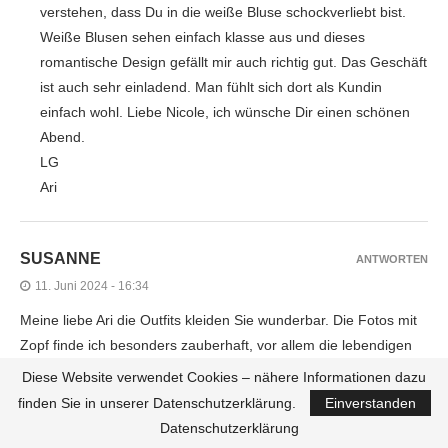
verstehen, dass Du in die weiße Bluse schockverliebt bist.
Weiße Blusen sehen einfach klasse aus und dieses
romantische Design gefällt mir auch richtig gut. Das Geschäft
ist auch sehr einladend. Man fühlt sich dort als Kundin
einfach wohl. Liebe Nicole, ich wünsche Dir einen schönen
Abend.
LG
Ari
SUSANNE
ANTWORTEN
11. Juni 2024 - 16:34
Meine liebe Ari die Outfits kleiden Sie wunderbar. Die Fotos mit
Zopf finde ich besonders zauberhaft, vor allem die lebendigen
Bilder mit dem roten Sweatshirt. Das Geschäft lädt zu einem
Diese Website verwendet Cookies – nähere Informationen dazu
Besuch ein und der Lebenslauf von Anja ist beeindruckend.
finden Sie in unserer Datenschutzerklärung.
Einverstanden
Nachhaltige Mode muss unterstützt werden. Danke für Ihren
Datenschutzerklärung
aufschlussreichen Artikel. Sie haben sich wieder so viel Mühe für