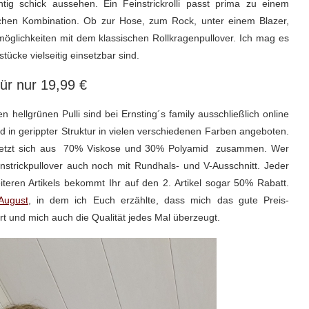
htig schick aussehen. Ein Feinstrickrolli passt prima zu einem
ichen Kombination. Ob zur Hose, zum Rock, unter einem Blazer,
möglichkeiten mit dem klassischen Rollkragenpullover. Ich mag es
ücke vielseitig einsetzbar sind.
für nur 19,99 €
n hellgrünen Pulli sind bei Ernsting´s family ausschließlich online
und in gerippter Struktur in vielen verschiedenen Farben angeboten.
d setzt sich aus 70% Viskose und 30% Polyamid zusammen. Wer
strickpullover auch noch mit Rundhals- und V-Ausschnitt. Jeder
iteren Artikels bekommt Ihr auf den 2. Artikel sogar 50% Rabatt.
August
, in dem ich Euch erzählte, dass mich das gute Preis-
rt und mich auch die Qualität jedes Mal überzeugt.