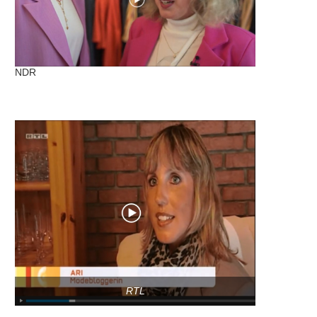
NDR
RTL