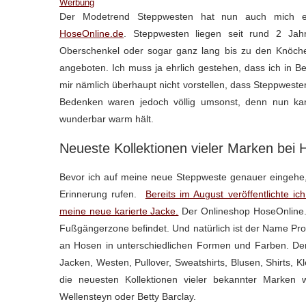
Werbung
Der Modetrend Steppwesten hat nun auch mich er
HoseOnline.de
. Steppwesten liegen seit rund 2 Jah
Oberschenkel oder sogar ganz lang bis zu den Knöche
angeboten. Ich muss ja ehrlich gestehen, dass ich in B
mir nämlich überhaupt nicht vorstellen, dass Steppwesten
Bedenken waren jedoch völlig umsonst, denn nun kan
wunderbar warm hält.
Neueste Kollektionen vieler Marken bei
Bevor ich auf meine neue Steppweste genauer eingehe
Erinnerung rufen.
Bereits im August veröffentlichte i
meine neue karierte Jacke.
Der Onlineshop HoseOnline.d
Fußgängerzone befindet. Und natürlich ist der Name Pr
an Hosen in unterschiedlichen Formen und Farben. Der 
Jacken, Westen, Pullover, Sweatshirts, Blusen, Shirts, 
die neuesten Kollektionen vieler bekannter Marken
Wellensteyn oder Betty Barclay.