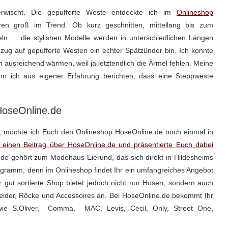
wischt. Die gepufferte Weste entdeckte ich im
Onlineshop
ren groß im Trend. Ob kurz geschnitten, mittellang bis zum
ln … die stylishen Modelle werden in unterschiedlichen Längen
ezug auf gepufferte Westen ein echter Spätzünder bin. Ich konnte
 ausreichend wärmen, weil ja letztendlich die Ärmel fehlen. Meine
n ich aus eigener Erfahrung berichten, dass eine Steppweste
 HoseOnline.de
, möchte ich Euch den Onlineshop HoseOnline.de noch einmal in
ch einen Beitrag über HoseOnline.de und präsentierte Euch dabei
e gehört zum Modehaus Eierund, das sich direkt in Hildesheims
ogramm, denn im Onlineshop findet Ihr ein umfangreiches Angebot
gut sortierte Shop bietet jedoch nicht nur Hosen, sondern auch
Kleider, Röcke und Accessoires an. Bei HoseOnline.de bekommt Ihr
 wie S.Oliver, Comma, MAC, Levis, Cecil, Only, Street One,