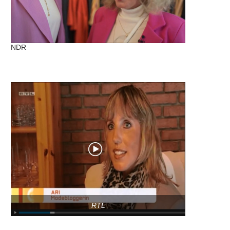
NDR
RTL