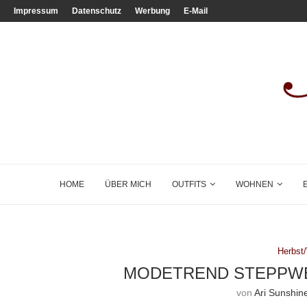
Impressum
Datenschutz
Werbung
E-Mail
HOME
ÜBER MICH
OUTFITS
WOHNEN
Herbst
MODETREND STEPPWE
von
Ari Sunshin