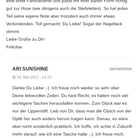
eine dritte Farbvariante und passt mit ihrer klaren Form richtig
gut zur Hose (wie übrigens auch die Stiefeletten). So hat jedes
Teil seine eigene Note aber trotzdem auch immer etwas
Verbindendes. Toll gemacht, Du Liebe! Sogar der Nagellack
stimmt.
Liebe Grüße zu Dir!
Felicitas
ARI SUNSHINE
ANTWORTEN
19. Mai 2022 - 14:15
Danke Du Liebe :-). Ich freue mich wieder so sehr über
Deine liebevollen Zeilen. Du hast Recht, es hätten noch viel
wichtigere Sachen herausfallen können. Zum Glück war es
nur der Lippenstift. Lieb von Dir, dass man die Clutch von der
Optik her auch anders herum tragen kann. Genau, es wäre
aber nicht sonderlich praktisch. Ich hoffe, ich achte in Zukunft
mehr darauf, wie ich eine Tasche halte ;-). Ich freue mich,