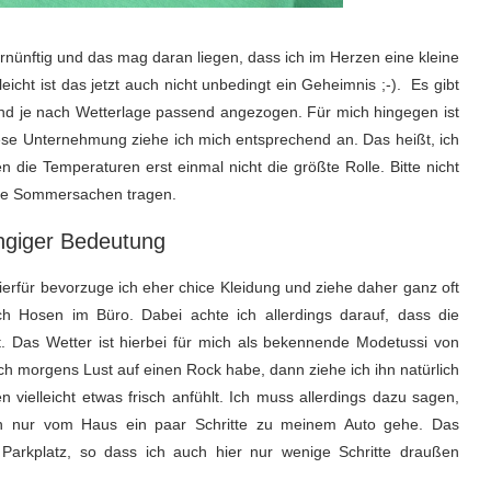
vernünftig und das mag daran liegen, dass ich im Herzen eine kleine
eicht ist das jetzt auch nicht unbedingt ein Geheimnis ;-). Es gibt
ind je nach Wetterlage passend angezogen. Für mich hingegen ist
ese Unternehmung ziehe ich mich entsprechend an. Das heißt, ich
en die Temperaturen erst einmal nicht die größte Rolle. Bitte nicht
eine Sommersachen tragen.
angiger Bedeutung
 Hierfür bevorzuge ich eher chice Kleidung und ziehe daher ganz oft
ch Hosen im Büro. Dabei achte ich allerdings darauf, dass die
lt. Das Wetter ist hierbei für mich als bekennende Modetussi von
h morgens Lust auf einen Rock habe, dann ziehe ich ihn natürlich
 vielleicht etwas frisch anfühlt. Ich muss allerdings dazu sagen,
ern nur vom Haus ein paar Schritte zu meinem Auto gehe. Das
 Parkplatz, so dass ich auch hier nur wenige Schritte draußen