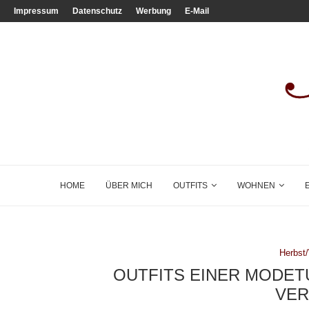
Impressum
Datenschutz
Werbung
E-Mail
HOME
ÜBER MICH
OUTFITS
WOHNEN
Herbst
OUTFITS EINER MODET
VER