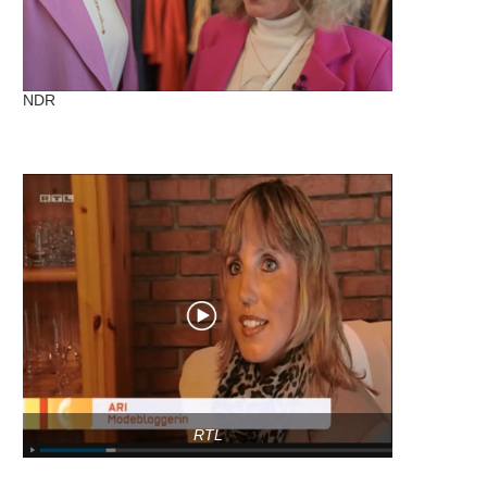
NDR
RTL