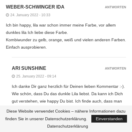
WEBER-SCHWINGER IDA
ANTWORTEN
24. January 2022 - 10:33
Ich bin happy, lila war schon immer meine Farbe, vor allem
dunkles lila Ich liebe diese Farbe.
Kombiwunder zu gelb, orange, weiß und vielen anderen Farben.
Einfach ausprobieren.
ARI SUNSHINE
ANTWORTEN
25. January 2022 - 09:14
Ich danke Dir ganz herzlich für Deinen lieben Kommentar :-).
Wie schön, dass Du das dunkle Lila liebst. Da kann ich Dich
gut verstehen, wie happy Du bist. Ich finde auch, dass man
Lila prima kombinieren kann. Auf jeden Fall freue ich mich
Diese Website verwendet Cookies – nähere Informationen dazu
schon auf viele verschiedene Kombinationen mit meinem
finden Sie in unserer Datenschutzerklärung.
Einverstanden
neuen Blazer.
Datenschutzerklärung
LG