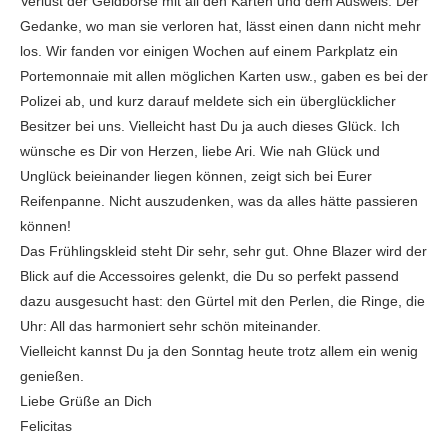
Verlust der Geldbörse mit all den Karten und dem Ausweis. Der
Gedanke, wo man sie verloren hat, lässt einen dann nicht mehr
los. Wir fanden vor einigen Wochen auf einem Parkplatz ein
Portemonnaie mit allen möglichen Karten usw., gaben es bei der
Polizei ab, und kurz darauf meldete sich ein überglücklicher
Besitzer bei uns. Vielleicht hast Du ja auch dieses Glück. Ich
wünsche es Dir von Herzen, liebe Ari. Wie nah Glück und
Unglück beieinander liegen können, zeigt sich bei Eurer
Reifenpanne. Nicht auszudenken, was da alles hätte passieren
können!
Das Frühlingskleid steht Dir sehr, sehr gut. Ohne Blazer wird der
Blick auf die Accessoires gelenkt, die Du so perfekt passend
dazu ausgesucht hast: den Gürtel mit den Perlen, die Ringe, die
Uhr: All das harmoniert sehr schön miteinander.
Vielleicht kannst Du ja den Sonntag heute trotz allem ein wenig
genießen.
Liebe Grüße an Dich
Felicitas