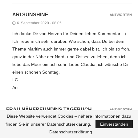
ARI SUNSHINE
ANTWORTEN
6. September 2020 - 08:05
Ich danke Dir von Herzen für Deinen lieben Kommentar :-).
Ich freue mich sehr darüber. Wie schön, dass Du bei dem
Thema Maritim auch immer gerne dabei bist. Ich bin so froh,
ganz in der Nähe der Nord- und Ostsee zu leben, denn ich
liebe das Meer einfach sehr. Liebe Claudia, ich wünsche Dir
einen schönen Sonntag.
LG
Ari
FRAU NÄHFREUNDINS TAGEBUCH
ANTWORTEN
Diese Website verwendet Cookies – nähere Informationen dazu
31. August 2020 - 09:08
finden Sie in unserer Datenschutzerklärung.
Einverstanden
Ein Outfit schöner als da andere. Jedoch am allerbesten finde
Datenschutzerklärung
ich den blau-weiß geringelten Blazer mit langer Hose.