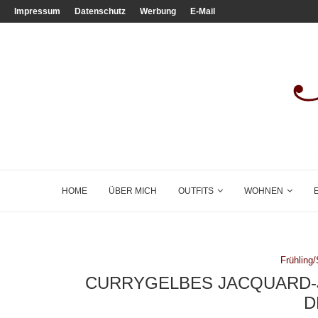
Impressum
Datenschutz
Werbung
E-Mail
HOME
ÜBER MICH
OUTFITS
WOHNEN
Frühlin
CURRYGELBES JACQUARD-J
D