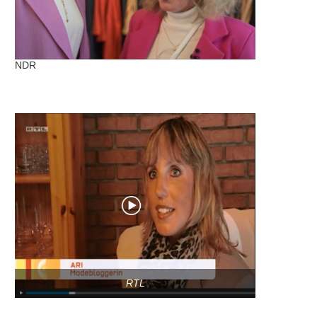
NDR
RTL