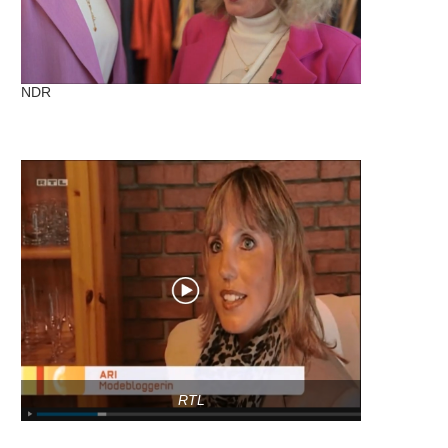
NDR
RTL