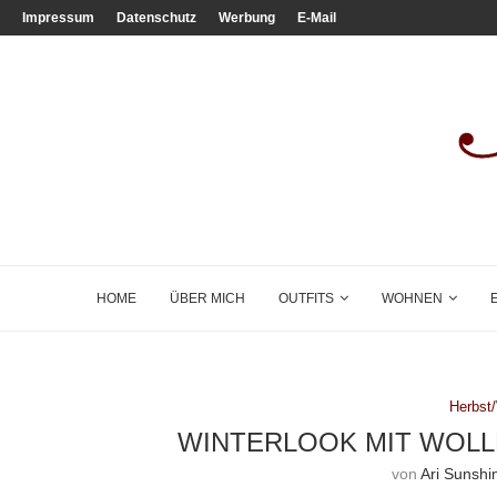
Impressum
Datenschutz
Werbung
E-Mail
HOME
ÜBER MICH
OUTFITS
WOHNEN
Herbst
WINTERLOOK MIT WOL
von
Ari Sunshi