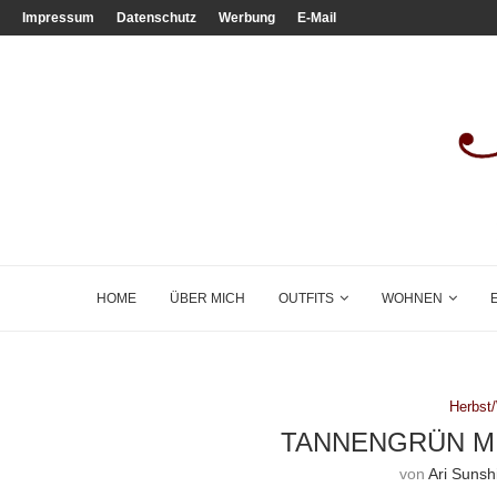
Impressum
Datenschutz
Werbung
E-Mail
HOME
ÜBER MICH
OUTFITS
WOHNEN
Herbst
TANNENGRÜN MI
von
Ari Sunsh