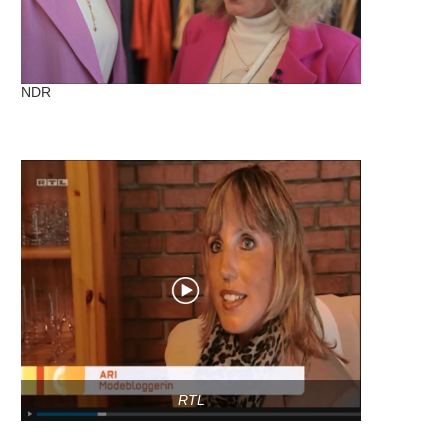
NDR
RTL