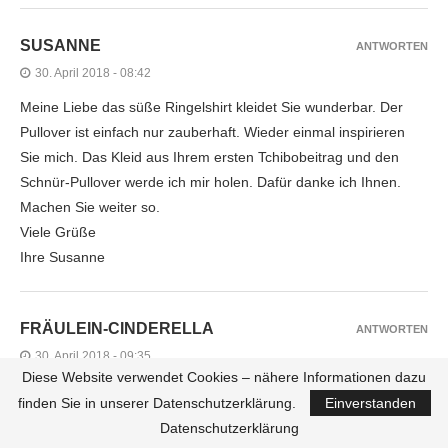
SUSANNE
ANTWORTEN
30. April 2018 - 08:42
Meine Liebe das süße Ringelshirt kleidet Sie wunderbar. Der
Pullover ist einfach nur zauberhaft. Wieder einmal inspirieren
Sie mich. Das Kleid aus Ihrem ersten Tchibobeitrag und den
Schnür-Pullover werde ich mir holen. Dafür danke ich Ihnen.
Machen Sie weiter so.
Viele Grüße
Ihre Susanne
FRÄULEIN-CINDERELLA
ANTWORTEN
30. April 2018 - 09:35
Diese Website verwendet Cookies – nähere Informationen dazu
Schöne Sachen, gefallen mir richtig gut! Ich kaufe irgendwie nie
finden Sie in unserer Datenschutzerklärung.
Einverstanden
bei Tchibo ein, aber eine Freundin die dort regelmäßig kauft, hat
Datenschutzerklärung
mich letztens mit rein geschleppt – und da fand ich auch, dass