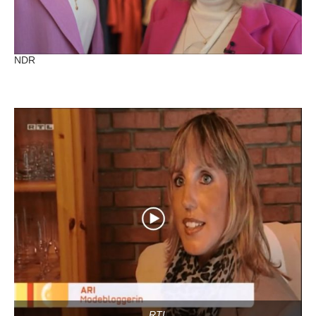
NDR
RTL