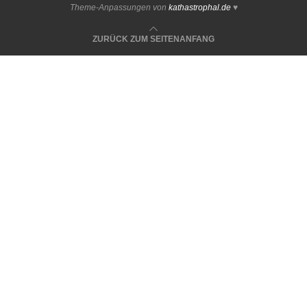
Theme-Anpassungen von
kathastrophal.de
♥
ZURÜCK ZUM SEITENANFANG