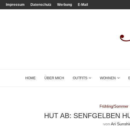
Impressum
Datenschutz
Werbung
E-Mail
HOME
ÜBER MICH
OUTFITS
WOHNEN
Frühling/Sommer
HUT AB: SENFGELBEN H
von
Ari Sunsh