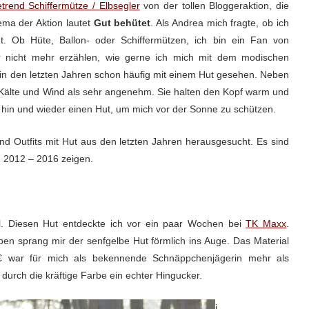
trend Schiffermütze / Elbsegler
von der tollen Bloggeraktion, die
ema der Aktion lautet
Gut behütet
. Als Andrea mich fragte, ob ich
. Ob Hüte, Ballon- oder Schiffermützen, ich bin ein Fan von
r nicht mehr erzählen, wie gerne ich mich mit dem modischen
in den letzten Jahren schon häufig mit einem Hut gesehen. Neben
 Kälte und Wind als sehr angenehm. Sie halten den Kopf warm und
hin und wieder einen Hut, um mich vor der Sonne zu schützen.
d Outfits mit Hut aus den letzten Jahren herausgesucht. Es sind
n 2012 – 2016 zeigen.
ll. Diesen Hut entdeckte ich vor ein paar Wochen bei
TK Maxx
.
en sprang mir der senfgelbe Hut förmlich ins Auge. Das Material
€ war für mich als bekennende Schnäppchenjägerin mehr als
 durch die kräftige Farbe ein echter Hingucker.
i