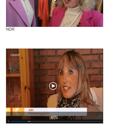
NDR
RTL