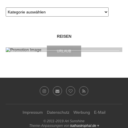
REISEN
URLAUB
Impressum
Datenschutz
Werbung
E-Mail
© 2011-2019 Ari Sunshine
Theme-Anpassungen von
kathastrophal.de
♥