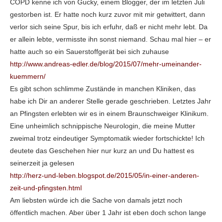
COPD kenne ich von Gucky, einem Blogger, der im letzten Juli
gestorben ist. Er hatte noch kurz zuvor mit mir getwittert, dann
verlor sich seine Spur, bis ich erfuhr, daß er nicht mehr lebt. Da
er allein lebte, vermisste ihn sonst niemand. Schau mal hier – er
hatte auch so ein Sauerstoffgerät bei sich zuhause
http://www.andreas-edler.de/blog/2015/07/mehr-umeinander-
kuemmern/
Es gibt schon schlimme Zustände in manchen Kliniken, das
habe ich Dir an anderer Stelle gerade geschrieben. Letztes Jahr
an Pfingsten erlebten wir es in einem Braunschweiger Klinikum.
Eine unheimlich schnippische Neurologin, die meine Mutter
zweimal trotz eindeutiger Symptomatik wieder fortschickte! Ich
deutete das Geschehen hier nur kurz an und Du hattest es
seinerzeit ja gelesen
http://herz-und-leben.blogspot.de/2015/05/in-einer-anderen-
zeit-und-pfingsten.html
Am liebsten würde ich die Sache von damals jetzt noch
öffentlich machen. Aber über 1 Jahr ist eben doch schon lange