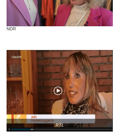
NDR
RTL