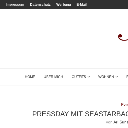
Impressum
Datenschutz
Werbung
E-Mail
HOME
ÜBER MICH
OUTFITS
WOHNEN
Eve
PRESSDAY MIT SEASTARBAG
von
Ari Sun