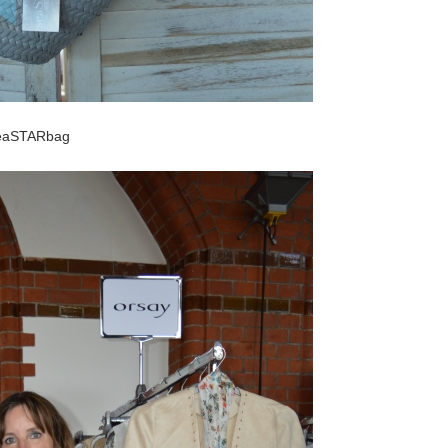
eaSTARbag