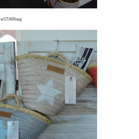
eaSTARbag