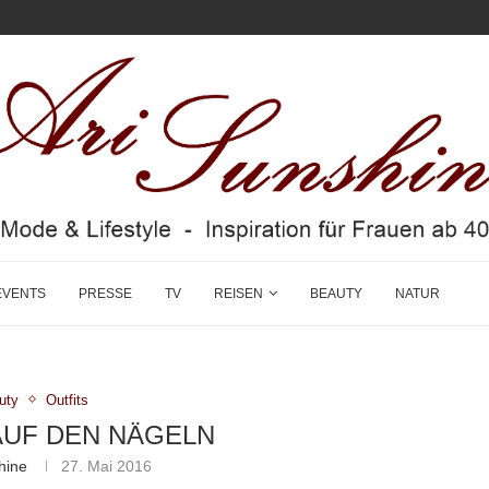
EVENTS
PRESSE
TV
REISEN
BEAUTY
NATUR
uty
Outfits
AUF DEN NÄGELN
hine
27. Mai 2016