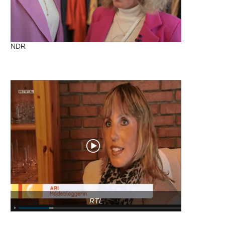
NDR
RTL