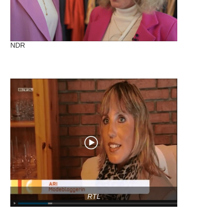
NDR
RTL